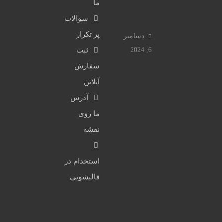
ه
ما
۳۶۷۰۴۰۳۰
ق
ا
ا
سوالات
۱۰ خط ویژه
ل
ل
ی
پر تکرار
دسامبر
ی
ش
6, 2024
ثبت
ش
و
شماره
سفارش
و
ی
دفتر:
ی
آنلاین
ی
۳۲۷۱۴۰۳۰
ی
ج
آدرس
ب
۱۰ خط ویژه
ه
ما روی
ر
ا
ت
نقشه
ن
ر
ش
اینستاگرام:
ک
ه
chehel30@
استخدام در
ر
ر
قالیشویی
ج
ا
ز
ن