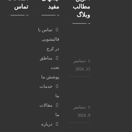
مطالب
مفید
تماس
وبلاگ
تماس با
ق
قالیشویی
استان
ا
البرز، شهر
در کرج
ل
کرج، بلوار
مناطق
ی
دسامبر
دانش
ش
تحت
15, 2024
آموزش،
و
پوشش ما
بین رودکی
ی
م
و خیام
خدمات
ی
ع
شرقی
ما
ع
ر
ظ
مقالات
ف
دسامبر
ی
ی
ما
9, 2024
شماره
م
1
درباره
ی
دفتر:
0
ق