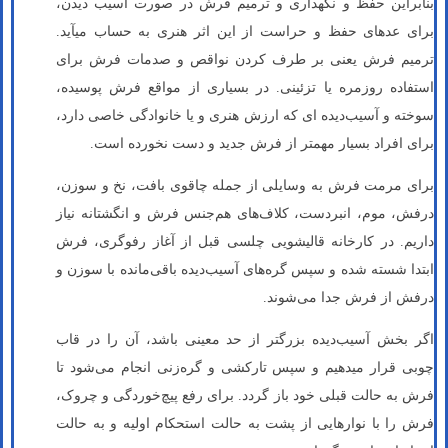
بنابراین حفظ و نگهداری و ترمیم فرش در صورت آسیب دیدن،
برای عده­ای حفظ و حراست از این اثر هنری به حساب می­آید.
ترمیم فرش یعنی بر طرف کردن نواقص و صدمات فرش برای
استفاده روزمره یا تزئینی. در بسیاری از مواقع فرش پوسیده،
سوخته و آسیب‌دیده ای که ارزش هنری و یا خانوادگی خاصی دارد،
برای افراد بسیار مهمتر از فرش جدید و دست نخورده است.
برای مرمت فرش به وسایلی از جمله چاقوی بافت، نخ و سوزن،
درفش، موم، انبردست، کلاف‌های هم‌جنس فرش و انگشتانه نیاز
داریم. در کارخانه قالیشویی چلسی قبل از آغاز رفوگری، فرش
ابتدا شسته شده و سپس گره‌های آسیب‌دیده باقی‌مانده با سوزن و
درفش از فرش جدا می‌شوند.
اگر بخش آسیب‌دیده بزرگتر از حد معینی باشد، آن را در قاب
چوبی قرار می­دهیم و سپس تارکشی و گره‌زنی انجام می‌شود تا
فرش به حالت قبلی خود باز گردد. برای رفع پیچ‌خوردگی و چروک،
فرش را با نوارهایی از پشت به حالت استحکام اولیه و به حالت