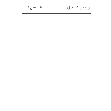
روزهای تعطیل
10 صبح تا 21