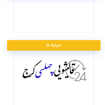
0910-811-5982
0910-811-5980
درباره ما