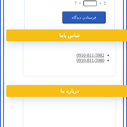
7
=
+
2
تماس باما
0910-811-5982
0910-811-5980
درباره ما