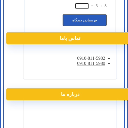
=
3
+
8
تماس باما
0910-811-5982
0910-811-5980
درباره ما